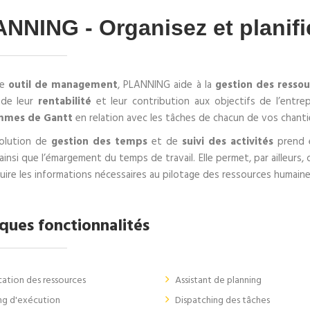
NNING - Organisez et planifie
le
outil de management
, PLANNING aide à la
gestion des resso
ude leur
rentabilité
et leur contribution aux objectifs de l’entre
mmes de Gantt
en relation avec les tâches de chacun de vos chanti
olution de
gestion des temps
et de
suivi des activités
prend e
ainsi que l’émargement du temps de travail. Elle permet, par ailleurs, 
ire les informations nécessaires au pilotage des ressources humaine
ques fonctionnalités
cation des ressources
Assistant de planning
ng d'exécution
Dispatching des tâches