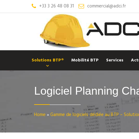
+33 3 26 48 08 31
commercial@adci.fr
Solutions BTP®
Mobilité BTP
Services
Act
Logiciel Planning Ch
Home
»
Gamme de logiciels dédiée au BTP – Soluti