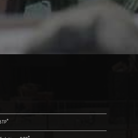
®
 BTP
®