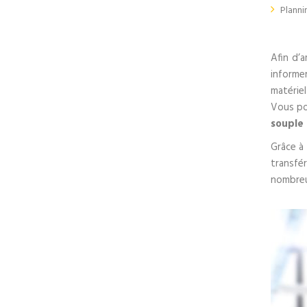
Plannin
Afin d’a
informer
matérie
Vous po
souple 
Grâce à 
transfér
nombreu