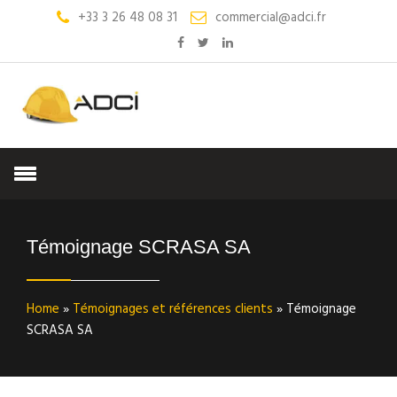
+33 3 26 48 08 31
commercial@adci.fr
Témoignage SCRASA SA
Home
»
Témoignages et références clients
»
Témoignage
SCRASA SA