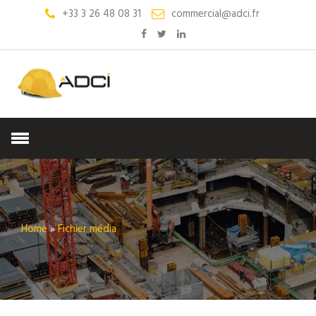
+33 3 26 48 08 31
commercial@adci.fr
Home
»
Fichier média