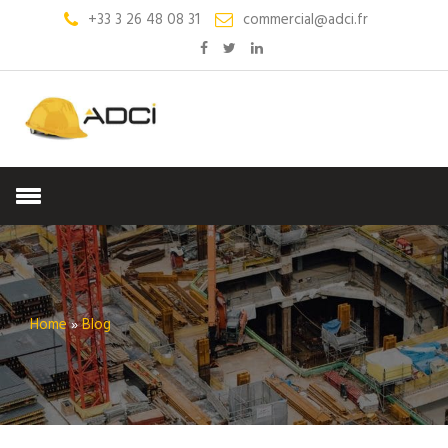
+33 3 26 48 08 31
commercial@adci.fr
Home
»
Blog