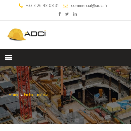
+33 3 26 48 08 31
commercial@adci.fr
Home
»
Fichier média