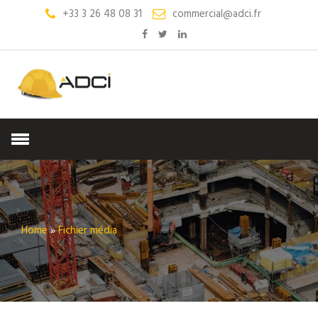
+33 3 26 48 08 31
commercial@adci.fr
Home
»
Fichier média