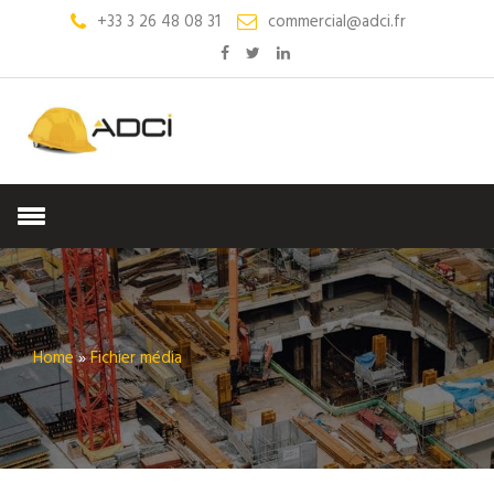
+33 3 26 48 08 31
commercial@adci.fr
Home
»
Fichier média