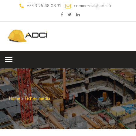
+33 3 26 48 08 31
commercial@adci.fr
Home
»
Fichier média