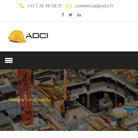
+33 3 26 48 08 31
commercial@adci.fr
Home
»
Fichier média