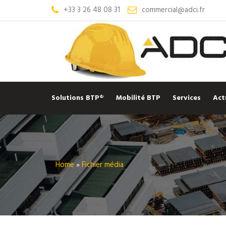
+33 3 26 48 08 31
commercial@adci.fr
Solutions BTP®
Mobilité BTP
Services
Act
Home
»
Fichier média