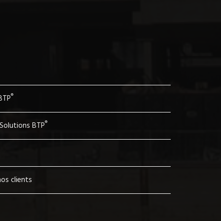
®
 BTP
®
 Solutions BTP
os clients