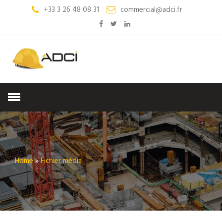
+33 3 26 48 08 31
commercial@adci.fr
Home
»
Fichier média