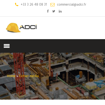
+33 3 26 48 08 31
commercial@adci.fr
Home
»
Fichier média