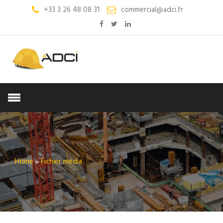
+33 3 26 48 08 31
commercial@adci.fr
Home
»
Fichier média