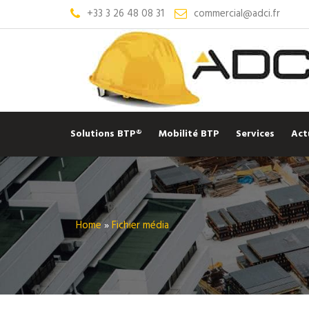
+33 3 26 48 08 31
commercial@adci.fr
Solutions BTP®
Mobilité BTP
Services
Act
Home
»
Fichier média