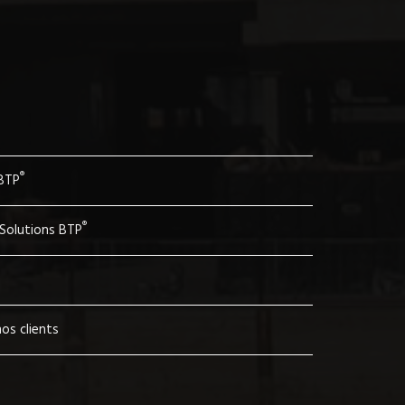
®
 BTP
®
 Solutions BTP
os clients