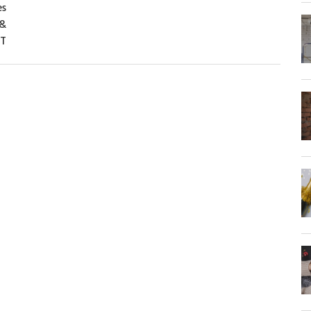
es
 &
IT