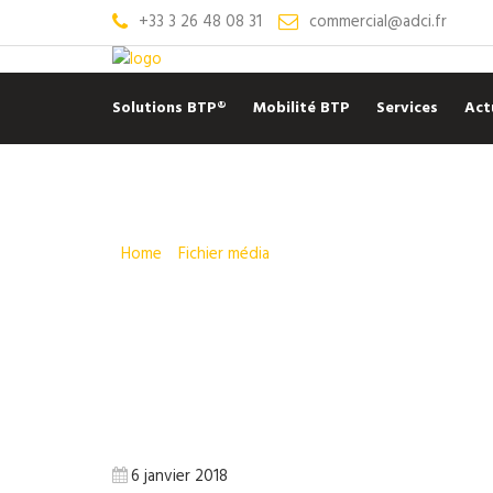
+33 3 26 48 08 31
commercial@adci.fr
Solutions BTP®
Mobilité BTP
Services
Act
Home
»
Fichier média
6 janvier 2018