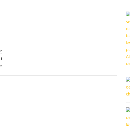
25
ut
e.