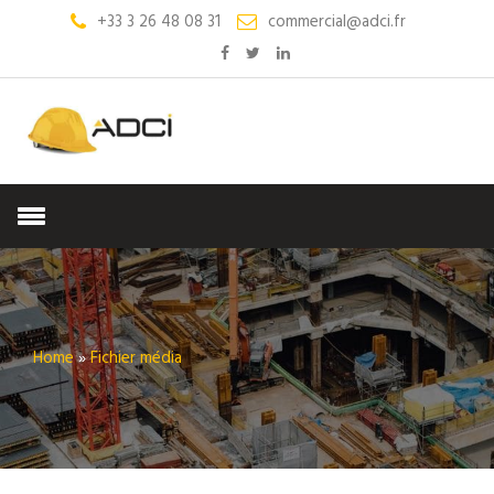
+33 3 26 48 08 31
commercial@adci.fr
Home
»
Fichier média